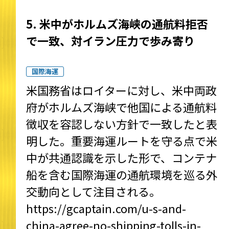
5. 米中がホルムズ海峡の通航料拒否
で一致、対イラン圧力で歩み寄り
国際海運
米国務省はロイターに対し、米中両政
府がホルムズ海峡で他国による通航料
徴収を容認しない方針で一致したと表
明した。重要海運ルートを守る点で米
中が共通認識を示した形で、コンテナ
船を含む国際海運の通航環境を巡る外
交動向として注目される。
https://gcaptain.com/u-s-and-
china-agree-no-shipping-tolls-in-