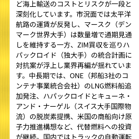
ど海上輸送のコストとリスクが一段と
深刻化しています。市況面では太平洋
航路の運賃が反発し、マースク（デン
マーク世界大手）は数量増で通期見通
しを維持する一方、ZIM買収を巡りハ
パックロイド（独大手）の統合計画に
対抗案が浮上し業界再編が揺れていま
す。中長期では、ONE（邦船3社のコ
ンテナ事業統合会社）のLNG燃料船追
加発注、ハパックロイドとキューネ・
アンド・ナーゲル（スイス大手国際物
流）の脱炭素提携、米国の商船向け原
子力推進構想など、代替燃料への投資
が継続。国内ではトラックの自動運転