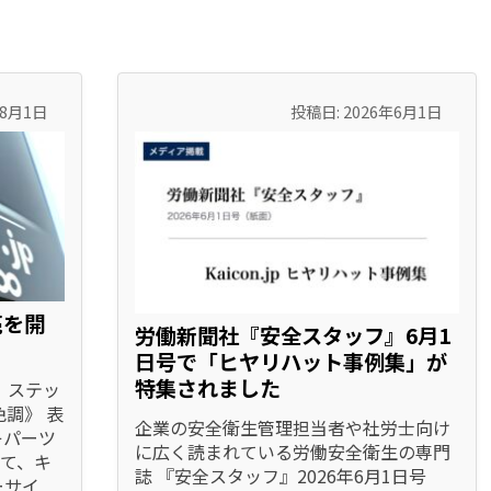
年8月1日
投稿日: 2026年6月1日
売を開
労働新聞社『安全スタッフ』6月1
日号で「ヒヤリハット事例集」が
特集されました
p」ステッ
調》 表
企業の安全衛生管理担当者や社労士向け
キパーツ
に広く読まれている労働安全衛生の専門
て、キ
誌 『安全スタッフ』2026年6月1日号
ーサイ