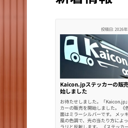
投稿日: 2026
Kaicon.jpステッカーの販
始しました
お待たせしました。「Kaicon.j
カーの販売を開始しました。 《色
面はミラーシルバーです。 メッ
風の色調で、光の当たり方によっ
ラリと反射します。 《ステッカ