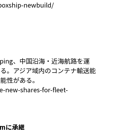
-boxship-newbuild/
ipping、中国沿海・近海航路を運
いる。アジア域内のコンテナ輸送能
可能性がある。
-new-shares-for-fleet-
amに承継