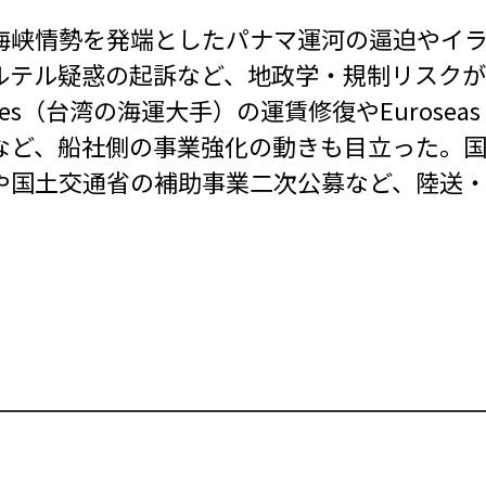
海峡情勢を発端としたパナマ運河の逼迫やイ
ルテル疑惑の起訴など、地政学・規制リスクが
Lines（台湾の海運大手）の運賃修復やEuro
など、船社側の事業強化の動きも目立った。
や国土交通省の補助事業二次公募など、陸送