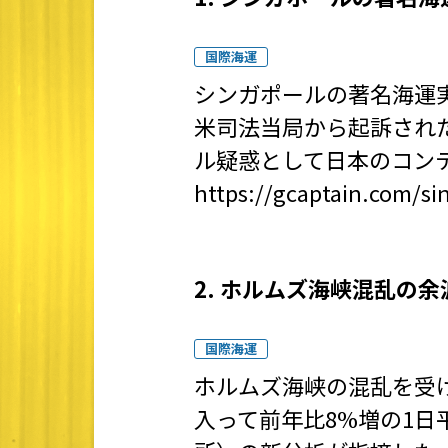
国際海運
シンガポールの著名海運実業
米司法当局から起訴され
ル疑惑として日本のコン
https://gcaptain.com/sin
2. ホルムズ海峡混乱の
国際海運
ホルムズ海峡の混乱を受
入って前年比8%増の1日