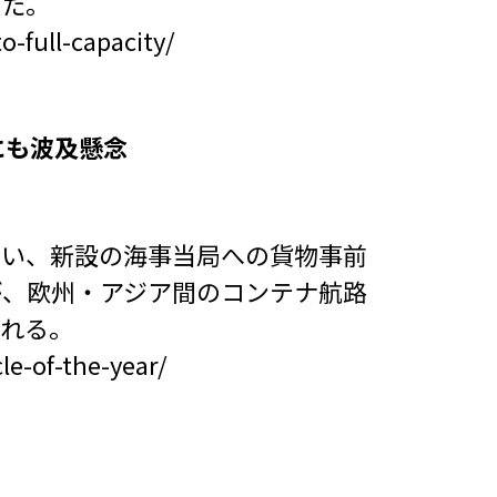
しだ。
-full-capacity/
にも波及懸念
行い、新設の海事当局への貨物事前
が、欧州・アジア間のコンテナ航路
される。
le-of-the-year/