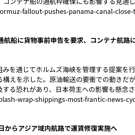
。コンテナ船の通航枠確保にも影響する見通
ormuz-fallout-pushes-panama-canal-close-to
峡通航船に貨物事前申告を要求、コンテナ航路
組みを通じてホルムズ海峡を管理する提案を
る構えを示した。原油輸送の要衝での動きだ
及する恐れがあり、日本荷主への影響も懸念
plash-wrap-shippings-most-frantic-news-cyc
s、6月1日からアジア域内航路で運賃修復実施へ