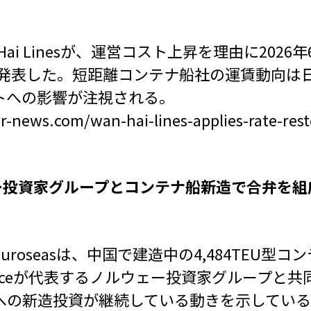
Hai Linesが、運営コスト上昇を理由に202
と発表した。短距離コンテナ船社の運賃動向は
トへの影響が注視される。
er-news.com/wan-hai-lines-applies-rate-rest
ルウェー投資家グループとコンテナ船新造で合弁を組
roseasは、中国で建造中の4,484TEU型
t Financeが代表するノルウェー投資家グルー
への新造投資が継続している動きを示してい