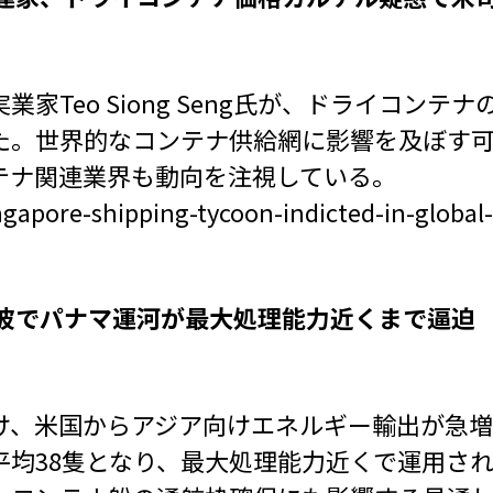
家Teo Siong Seng氏が、ドライコン
た。世界的なコンテナ供給網に影響を及ぼす
テナ関連業界も動向を注視している。
gapore-shipping-tycoon-indicted-in-global-
余波でパナマ運河が最大処理能力近くまで逼迫
け、米国からアジア向けエネルギー輸出が急
平均38隻となり、最大処理能力近くで運用され