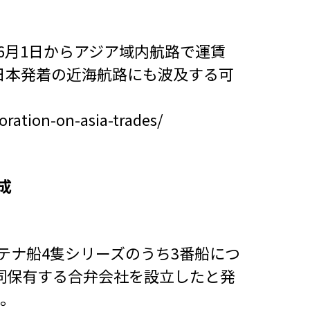
6年6月1日からアジア域内航路で運賃
日本発着の近海航路にも波及する可
oration-on-asia-trades/
成
コンテナ船4隻シリーズのうち3番船につ
プと共同保有する合弁会社を設立したと発
る。