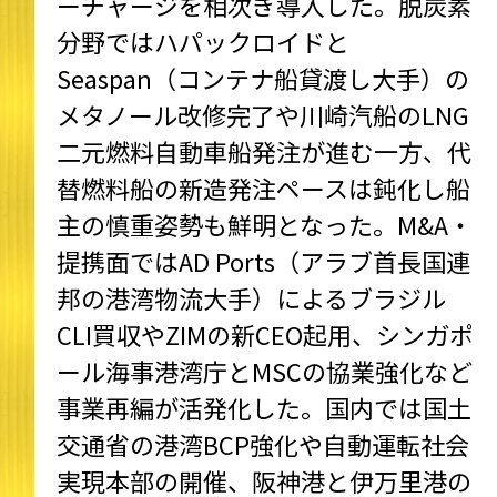
ーチャージを相次ぎ導入した。脱炭素
分野ではハパックロイドと
Seaspan（コンテナ船貸渡し大手）の
メタノール改修完了や川崎汽船のLNG
二元燃料自動車船発注が進む一方、代
替燃料船の新造発注ペースは鈍化し船
主の慎重姿勢も鮮明となった。M&A・
提携面ではAD Ports（アラブ首長国連
邦の港湾物流大手）によるブラジル
CLI買収やZIMの新CEO起用、シンガポ
ール海事港湾庁とMSCの協業強化など
事業再編が活発化した。国内では国土
交通省の港湾BCP強化や自動運転社会
実現本部の開催、阪神港と伊万里港の