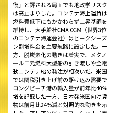
復」と評される局面でも地政学リスク
は高止まりした。コンテナ海上運賃は
燃料費低下にもかかわらず上昇基調を
維持し、大手船社CMA CGM（世界3位
のコンテナ海運会社）はピークシーズ
ン割増料金を主要航路に設定した。一
方、脱炭素化の動きは着実で、メタノ
ール二元燃料大型船の引き渡しや全電
動コンテナ船の発注が相次いだ。米国
では関税引き上げ前の駆け込み需要で
ロングビーチ港の輸入量が前年比40%
増を記録した一方、日本発米国向け貨
物は前月比24%減と対照的な動きを示
した。アリアンツ・コマーシャル（欧