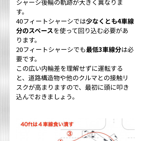
シャーシ後輪の軌跡が大きく異なりま
す。
40フィートシャーシでは
少なくとも4車線
分のスペース
を使って回り込む必要があ
ります。
20フィートシャーシでも
最低3車線分
は必
要です。
この広い内輪差を理解せずに運転する
と、道路構造物や他のクルマとの接触リ
スクが高まりますので、最初に頭に叩き
込んでおきましょう。