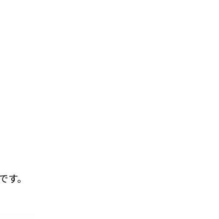
。
です。